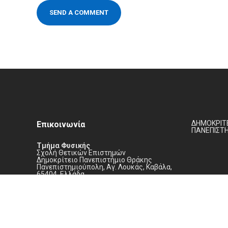
ΔΗΜΟΚΡΙΤΕ
Επικοινωνία
ΠΑΝΕΠΙΣΤ
Τμήμα Φυσικής
Σχολή Θετικών Επιστημών
Δημοκρίτειο Πανεπιστήμιο Θράκης
Πανεπιστημιούπολη, Αγ. Λουκάς, Καβάλα,
65404, Ελλάδα
(+30) 2510 462141
secr@physics.duth.gr