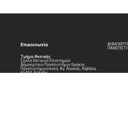
ΔΗΜΟΚΡΙΤΕ
Επικοινωνία
ΠΑΝΕΠΙΣΤ
Τμήμα Φυσικής
Σχολή Θετικών Επιστημών
Δημοκρίτειο Πανεπιστήμιο Θράκης
Πανεπιστημιούπολη, Αγ. Λουκάς, Καβάλα,
65404, Ελλάδα
(+30) 2510 462141
secr@physics.duth.gr
WordPress Theme built by
Shufflehound
.