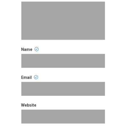
Comment
Name
Name
Email
Email
Website
Website